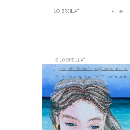
HOME
LO BREILLAT
© LO BREILLAT
T
(+33) 684391566 -
lo@lobreillat.com
29 Ter Grande Rue 17670 La Couarde 