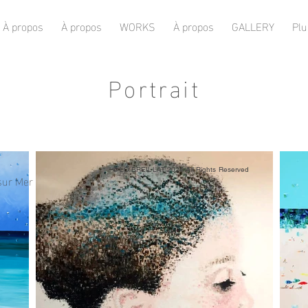
À propos
À propos
WORKS
À propos
GALLERY
Plu
Portrait
© LO BREILLAT 2024 All Rights Reserved
sur Mer